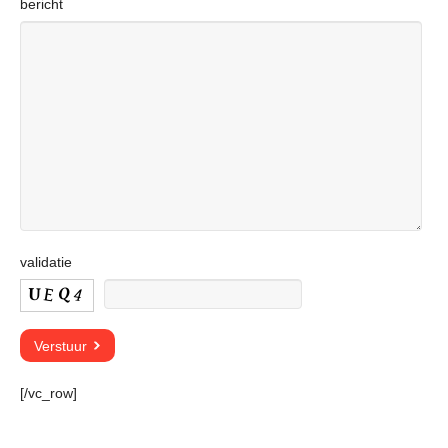
bericht
validatie
[/vc_row]