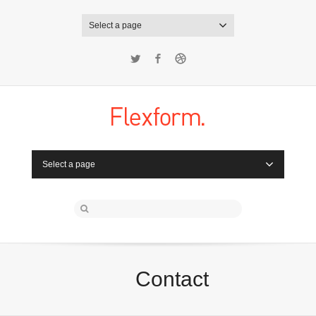
Select a page
Twitter
Facebook
Dribbble
Select a page
Contact