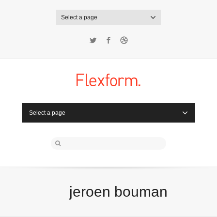
Select a page
Twitter
Facebook
Dribbble
Select a page
jeroen bouman